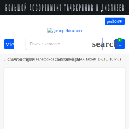
person
Войти
0
search
view_headline
chevron_right
chevron_right
Запчасти для телефонов
Дисплей BMAX Tablet\TD-LTE I10 Plus