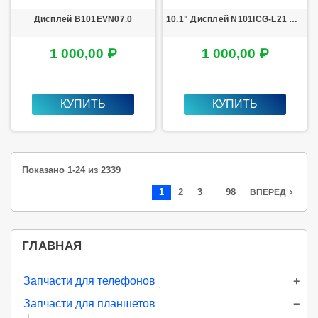
Дисплей B101EVN07.0
10.1" Дисплей N101ICG-L21 Rev.A1
1 000,00 ₽
1 000,00 ₽
КУПИТЬ
КУПИТЬ
Показано 1-24 из 2339
…
1
2
3
98
navigate_next
ВПЕРЕД
ГЛАВНАЯ
Запчасти для телефонов
Запчасти для планшетов