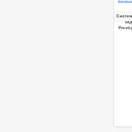
Систем
за
Prest