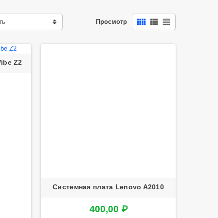
view_comfy
view_list
view_headline
ть
Просмотр
ibe Z2
Системная плата Lenovo A2010
400,00 ₽