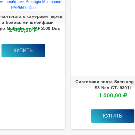
ная плата с камерами перед
д и боковыми шлейфами
igio Multiphone PAP5500 Duo
1 400,00 ₽
КУПИТЬ
Системная плата Samsung
S3 Neo GT-I9301I
1 000,00 ₽
КУПИТЬ